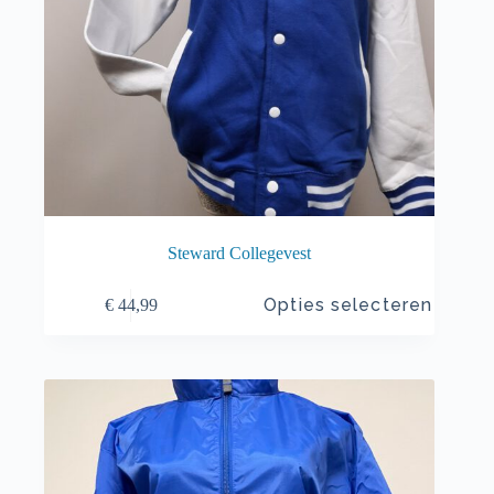
Steward Collegevest
Dit
Opties selecteren
€
44,99
product
heeft
meerdere
variaties.
Deze
optie
kan
gekozen
worden
op