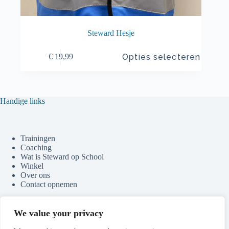
Steward Hesje
Dit
Opties selecteren
€
19,99
product
heeft
meerdere
variaties.
Deze
Handige links
optie
kan
gekozen
worden
Trainingen
op
Coaching
de
Wat is Steward op School
productpagina
Winkel
Over ons
Contact opnemen
We value your privacy