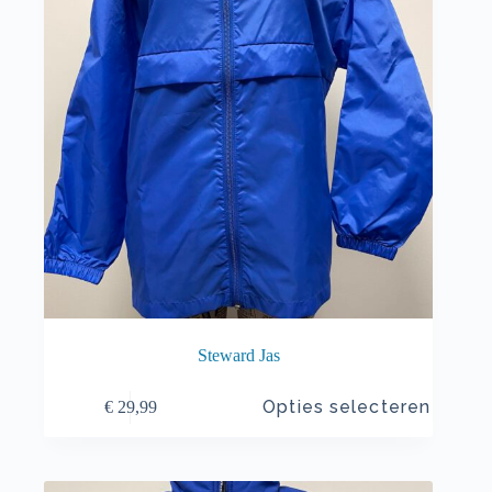
de
productpagina
Steward Jas
Dit
Opties selecteren
€
29,99
product
heeft
meerdere
variaties.
Deze